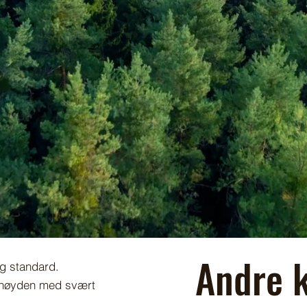
Andre k
lig standard.
 i høyden med svært