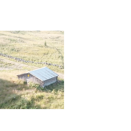
a
En «driftsbygnin
og hygge.
Denne hytten ligger ikk
«krumtappen» blant våre
Her kan opplevelsene bli
samles i større grupper
Hytta har 4 soverom, s
enkeltsenger. Den ene 
er flere hundre år gamm
Hytta har innlagt vann,
Bjørnstadbua har også
Sammen med et anneks 
over 20 sengeplasser i