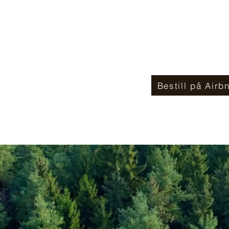
Her er det åtte seng
og en egen peisstue
egen vedfyring.
Bestill på Airb