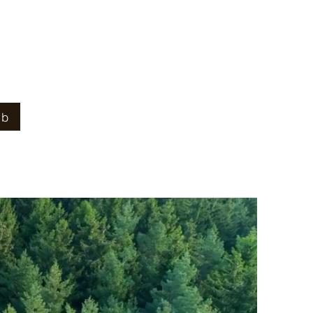
eplasser, stort og romslig kjøkken
 for kveldskos. Alle rommene har
nb