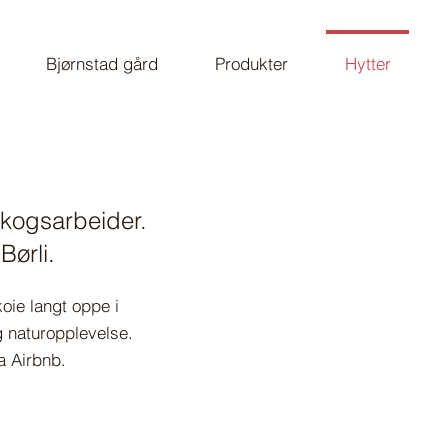
Bjørnstad gård
Produkter
Hytter
 skogsarbeider.
Børli.
oie langt oppe i
og naturopplevelse.
a Airbnb.