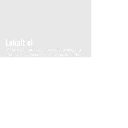
Lokalt øl
Vi har nå fått produksjonløyve for ølbrygging.
Dette vil gjøre sporadisk når vi har tid til det.
Kanskje du har lyst til å delta under
brygging?
Ta gjerne kontakt så får vi se hva vi får til.
Historiske etiketter;
Per drev i sin tid Østerdalen Bryggeri,
og etablerte senere Det Lille
Bryggeriet på Rena. Han vant NM i
ølbrygging for Birkebeiner pils, en
oppskrift som forbedret den
opprinnelige smaken fra Østerdalen